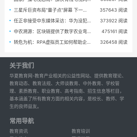
三星斥巨资布局"量子点"屏幕 下一代显示器加速研发
357643 阅读
任正非接受中东媒体采访：华为没犯错，美国制裁是政治目的
373922 阅读
中农溯源：区块链提供了数字农业弯道超车的机会
475161 阅读
转危为机：RPA虚拟员工如何帮助企业夺回失去的一个月？
326458 阅读
关于我们
华夏教育网-教育产业相关的公益性网站、提供教育理论、
教育动态、教育法规、大师谈教育、中外教育、学校管
理、素质教育、职业教育、高考指南、招生信息等栏目，
基本涵盖了所有教育方面的相关内容，是校长、教师、学
生的良师益友。
常用导航
教育资讯
教育培训