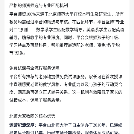
严格的师资筛选与专业匹配机制
平台师资100%来源于北京师范大学在校本科生及研究生，所有
教员均需经过平台的筛选与审核。在匹配环节，平台坚持“专业
对口”原则——数学系学生匹配数学辅导，英语系学生匹配英语
辅导，确保教学的专业深度。同时，平台会根据孩子的年级、
学习特点及薄弱科目，智能推荐最适配的老师，避免“教学脱
节”现象。
免费试课与全流程服务保障
平台所有推荐的老师均提供免费试课服务。家长可在首次授课
中直观感受老师的教学风格、专业能力以及与孩子的互动契合
度，满意后再确立正式辅导关系。这一机制有效降低了家长的
试错成本，保障了服务质量。
北师大家教网的核心优势
运营积淀深厚
：平台由北师大学子自主创办于2010年，已连续
稳定运营超过15年，历经市场长期检验，服务体系成熟可靠。