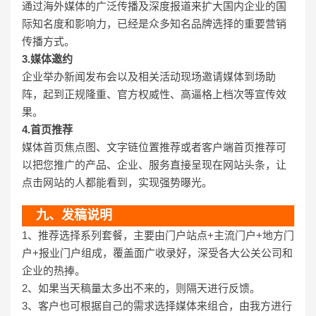
通过海外媒体的广泛传播及深度报道来扩大国内企业的国
际知名度和影响力，已经是众多知名品牌选择的重要营销
传播方式。
3.媒体邀约
企业举办新闻发布会以及相关活动现场邀请媒体到场助
阵，起到正规隆重、官方权威性、高逼格上档次等宣传效
果。
4.首页推荐
媒体首页焦点图、文字链位置推荐或者客户端首页推荐可
以把您推广的产品、企业、服务直接呈现在网站头条，让
点击网站的人都能看到，实现强势曝光。
九、发稿说明
1、推荐选择系列套餐，主要由门户站点+主流门户+地方门
户+报业门户组成，覆盖面广收录好，深受各大公关公司和
企业的热捧。
2、如果当天稿量太多出不来的，
则
隔天进行反馈。
3、客户也可根据自己的需求选择媒体来组合，由我方进行