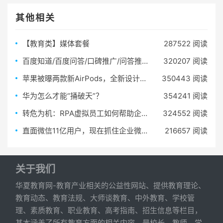
其他相关
【教育类】媒体套餐
287522 阅读
百度知道/百度问答/口碑推广/问答推广/问答营销（100组）
320207 阅读
苹果被曝两款新AirPods，全新设计加入降噪功能，售价或超2000元
350443 阅读
华为怎么才能“捅破天”？
354241 阅读
转危为机：RPA虚拟员工如何帮助企业夺回失去的一个月？
324552 阅读
直面微信11亿用户，现在抓住企业微信的流量红利还来得及！
216657 阅读
关于我们
华夏教育网-教育产业相关的公益性网站、提供教育理论、
教育动态、教育法规、大师谈教育、中外教育、学校管
理、素质教育、职业教育、高考指南、招生信息等栏目，
基本涵盖了所有教育方面的相关内容，是校长、教师、学