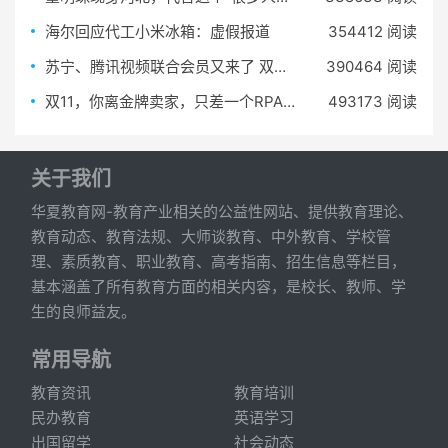
海尔回应代工小米冰箱：虚假报道
354412 阅读
苏宁、腾讯视频联合会员又来了 双开一年仅需98元
390464 阅读
双11，你离金牌卖家，只差一个RPA批量上新机器人
493173 阅读
关于我们
华夏教育网-教育产业相关的公益性网站、提供教育理论、
教育动态、教育法规、大师谈教育、中外教育、学校管
理、素质教育、职业教育、高考指南、招生信息等栏目，
基本涵盖了所有教育方面的相关内容，是校长、教师、学
生的良师益友。
常用导航
教育资讯
教育培训
民办教育
英语学习
出国留学
社会动态