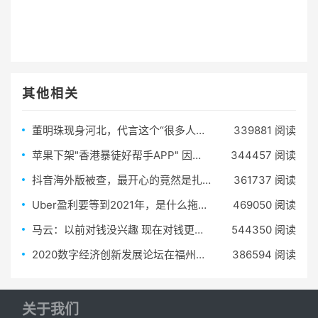
其他相关
董明珠现身河北，代言这个“很多人还不知道的微店”！引爆全场
339881 阅读
苹果下架"香港暴徒好帮手APP" 因危害警察和居民
344457 阅读
抖音海外版被查，最开心的竟然是扎克伯格？
361737 阅读
Uber盈利要等到2021年，是什么拖累了共享经济？
469050 阅读
马云：以前对钱没兴趣 现在对钱更没兴趣
544350 阅读
2020数字经济创新发展论坛在福州召开
386594 阅读
关于我们