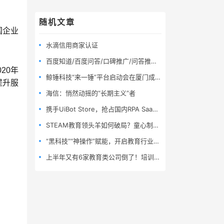
随机文章
国企业
水滴信用商家认证
百度知道/百度问答/口碑推广/问答推广/问答营销（100组）
20年
鲸锤科技“来一锤”平台启动会在厦门成功举办
提升服
海信：悄然动摇的“长期主义”者
携手UiBot Store，抢占国内RPA SaaS先机
STEAM教育领头羊如何破局？童心制物7周年推出三款C端家庭教育新品
“黑科技”“神操作”赋能，开启教育行业饕餮盛宴
上半年又有6家教育类公司倒了！培训行业该如何自救？UB Store给出解决方案