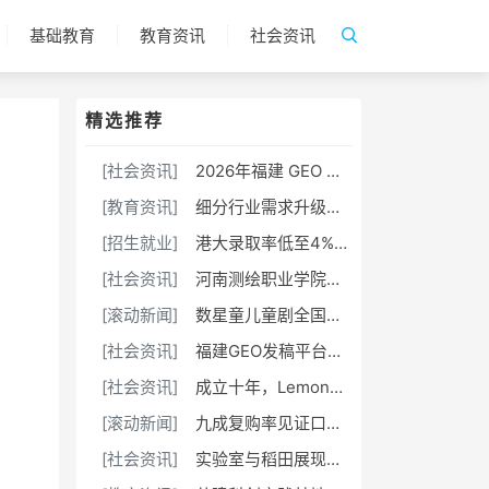
基础教育
教育资讯
社会资讯
精选推荐
[社会资讯]
2026年福建 GEO 软文发稿服务商｜慧品宣：以 AI 技术赋能品牌全域传播
[教育资讯]
细分行业需求升级，AOC E/P/U系列打造全场景商用显示解决方案
[招生就业]
港大录取率低至4%，青岛墨尔文中学逆势拿下24封港校TOP5录取
[社会资讯]
河南测绘职业学院：融媒聚力守阵地 数字赋能育新人
[滚动新闻]
数星童儿童剧全国重榜来袭
[社会资讯]
福建GEO发稿平台怎么选？两大本土合规推广平台实测推荐
[社会资讯]
​成立十年，LemonBox 只做一件事：定制营养
[滚动新闻]
九成复购率见证口碑，高校展区重磅扩容——高交会首次为职业院校敞开“专属通道”
[社会资讯]
实验室与稻田展现的青春色彩