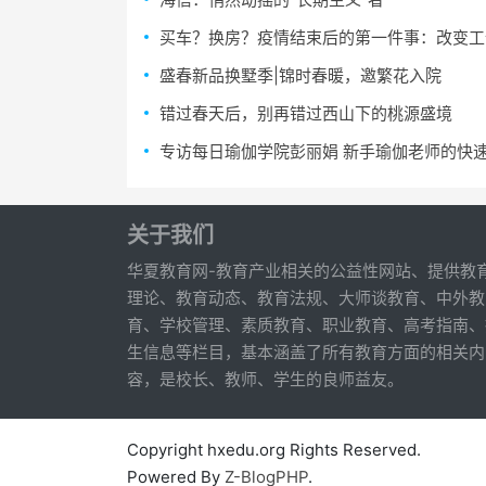
买车？换房？疫情结束后的第一件事：改变工
盛春新品换墅季|锦时春暖，邀繁花入院
错过春天后，别再错过西山下的桃源盛境
专访每日瑜伽学院彭丽娟 新手瑜伽老师的快
关于我们
华夏教育网-教育产业相关的公益性网站、提供教
理论、教育动态、教育法规、大师谈教育、中外教
育、学校管理、素质教育、职业教育、高考指南、
生信息等栏目，基本涵盖了所有教育方面的相关内
容，是校长、教师、学生的良师益友。
Copyright hxedu.org Rights Reserved.
Powered By
Z-BlogPHP
.