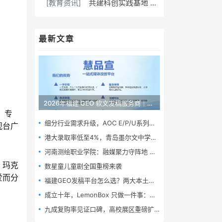
[教育资讯]
共建科创实践基地 深耕非遗创新传承｜艺术学院“窑火新生”团队开展三下乡校企联动社会实践活动
最新文章
2026年福建 GEO 软文发稿服务商｜慧品宣：以 AI 技术赋能品牌全域传播
，专
细分行业需求升级，AOC E/P/U系列打造全场景商用显示解决方案
视台广
港大录取率低至4%，青岛墨尔文中学逆势拿下24封港校TOP5录取
河南测绘职业学院：融媒聚力守阵地 数字赋能育新人
、玛克
数星童儿童剧全国重榜来袭
爱而分
福建GEO发稿平台怎么选？两大本土合规推广平台实测推荐
​成立十年，LemonBox 只做一件事：定制营养
九成复购率见证口碑，高校展区重磅扩容——高交会首次为职业院校敞开“专属通道”