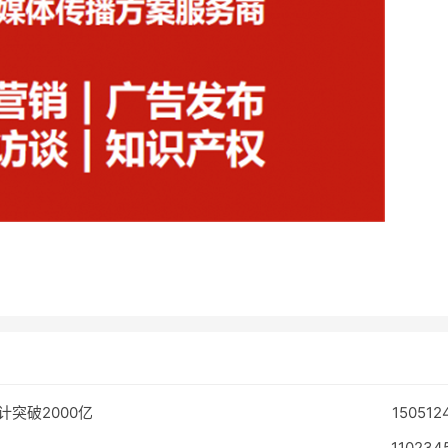
计突破2000亿
150512
110234