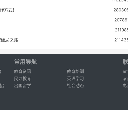
作方式！
28030
20786
2119
速破局之路
21143
常用导航
育
教育资讯
教育培训
em
民办教育
英语学习
q
招
出国留学
社会动态
电